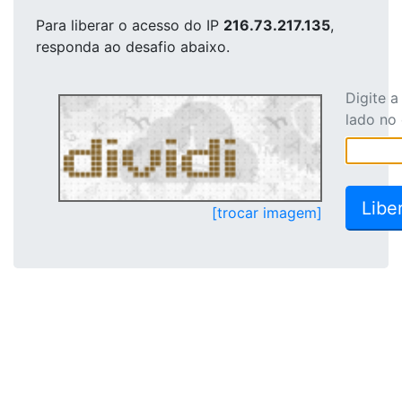
Para liberar o acesso
do IP
216.73.217.135
,
responda ao desafio abaixo.
Digite 
lado no
[trocar imagem]