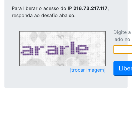
Para liberar o acesso
do IP
216.73.217.117
,
responda ao desafio abaixo.
Digite 
lado no
[trocar imagem]